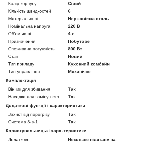
Колір корпусу
Сірий
Кількість швидкостей
6
Матеріал чаші
Нержавіюча сталь
Номінальна напруга
220 В
Об'єм чаші
4 л
Призначення
Побутове
Споживана потужність
800 Вт
Стан
Новий
Тип приладу
Кухонний комбайн
Тип управління
Механічне
Комплектація
Вінчик для збивання
Так
Насадка для замісу тіста
Так
Додаткові функції і характеристики
Захист від перегріву
Так
Система 3-в-1
Так
Користувальницькі характеристики
Додатково
Нековзне підставу на