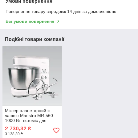
Умови повернення
Повернення товару впродовж 14 днів за домовленістю
Всі умови повернення
Подібні товари компанії
Міксер планетарний із
чашею Maestro MR-560
1000 Вт. тістоміс для
замішування тіста та
2 730,32
₴
збивання кремів
3 138,30 ₴