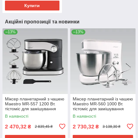
Купити
Акційні пропозиції та новинки
–13%
–13%
Міксер планетарний з чашею
Міксер планетарний із чашею
Maestro MR-557 1200 Вт.
Maestro MR-560 1000 Вт.
тістоміс для замішування
тістоміс для замішування
тіста та збивання кремів
тіста та збивання кремів
В наявності
В наявності
2 470,32
2 730,32
₴
₴
2 839,45 ₴
3 138,30 ₴