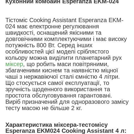
Кухонний комбайн
Esperanza EKM-024
Тістоміс Cooking Assistant Esperanza EKM-
024 має електронне регулювання
швидкості, оснащений якісними та
довговічними комплектуючими і має високу
потужність 800 Вт. Серед інших
особливостей цієї моделі сріблястого
кольору можна виділити планетарний рух
міксер
, що робить маси повітряними,
збагаченими киснем та наявністю міцної
чаші з нержавіючої сталі ємністю 4 літри.
Що стосується самої експлуатації, то
зручність щоденного використання та
простота обслуговування гарантовані.
Виріб призначений для одноразового замісу
тесту масою не більше 2 кг.
Характеристика міксера-тестомісу
Esperanza EKM024 Cooking Assistant 4 л: