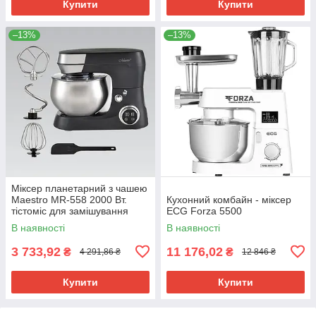
Купити
Купити
–13%
–13%
Міксер планетарний з чашею
Maestro MR-558 2000 Вт.
Кухонний комбайн - міксер
тістоміс для замішування
ECG Forza 5500
тіста та збивання кремів
В наявності
В наявності
3 733,92
11 176,02
₴
₴
4 291,86 ₴
12 846 ₴
Купити
Купити