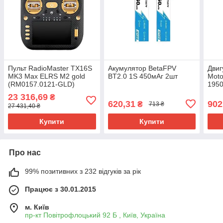
Пульт RadioMaster TX16S
Акумулятор BetaFPV
Двиг
MK3 Max ELRS M2 gold
BT2.0 1S 450мАг 2шт
Moto
(RM0157.0121-GLD)
1950
23 316,69
₴
620,31
902
₴
713 ₴
27 431,40 ₴
Купити
Купити
Про нас
99% позитивних з 232 відгуків за рік
Працює з 30.01.2015
м. Київ
пр-кт Повітрофлоцький 92 Б , Київ, Україна