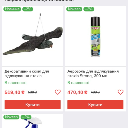
Новинка
–2%
Noveen
–2%
Декоративний сокіл для
Аерозоль для відлякування
відлякування птахів
птахів Strong, 300 мл
В наявності
В наявності
519,40
470,40
₴
₴
530 ₴
480 ₴
Купити
Купити
Noveen
–2%