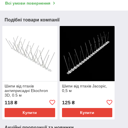
Всі умови повернення
Подібні товари компанії
Шипи від птахів
Шипи від птахів Jacopic,
антиприсадні Ekochron
0,5 м
3D, 0.5 м
118
125
₴
₴
Купити
Купити
Акційні пропозиції та новинки