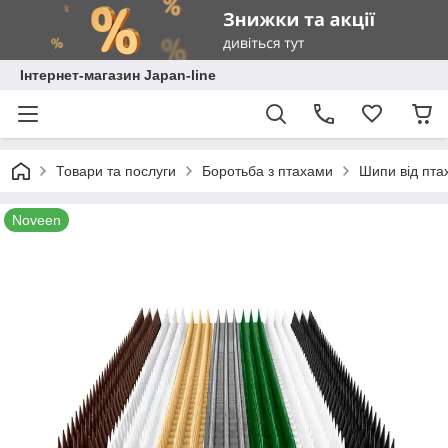
Інтернет-магазин Japan-line
Товари та послуги
Боротьба з птахами
Шипи від пта
Noveen