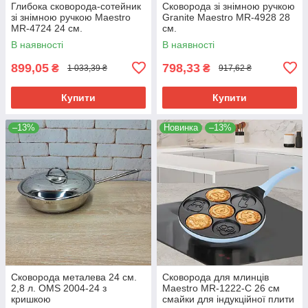
Глибока сковорода-сотейник
Сковорода зі знімною ручкою
зі знімною ручкою Maestro
Granite Maestro MR-4928 28
MR-4724 24 см.
см.
В наявності
В наявності
899,05
798,33
₴
₴
1 033,39 ₴
917,62 ₴
Купити
Купити
–13%
Новинка
–13%
Сковорода металева 24 см.
Сковорода для млинців
2,8 л. OMS 2004-24 з
Maestro MR-1222-C 26 см
кришкою
смайки для індукційної плити