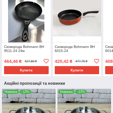
Сковорода Bohmann BH
Сковорода Bohmann BH
Ско
9511-24 24м
6015-24
6014
464,46
420,42
408
₴
₴
527,80 ₴
477,75 ₴
Купити
Купити
Акційні пропозиції та новинки
Новинка
–13%
Новинка
–13%