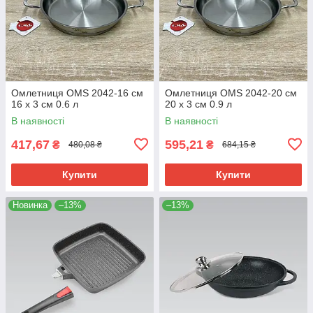
Омлетниця OMS 2042-16 см
Омлетниця OMS 2042-20 см
16 х 3 см 0.6 л
20 х 3 см 0.9 л
В наявності
В наявності
417,67
595,21
₴
₴
480,08 ₴
684,15 ₴
Купити
Купити
Новинка
–13%
–13%