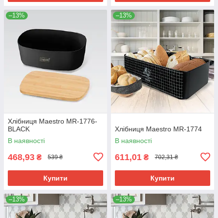
–13%
–13%
Хлібниця Maestro MR-1776-
BLACK
Хлібниця Maestro MR-1774
В наявності
В наявності
468,93
611,01
₴
₴
539 ₴
702,31 ₴
Купити
Купити
–13%
–13%