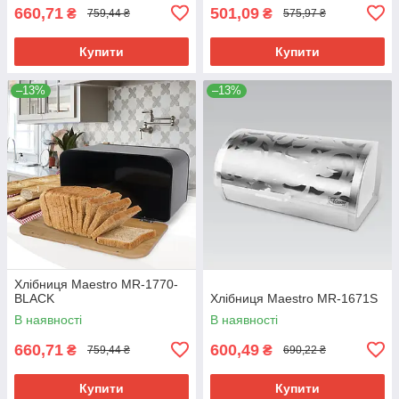
660,71
501,09
₴
₴
759,44 ₴
575,97 ₴
Купити
Купити
–13%
–13%
Хлібниця Maestro MR-1770-
BLACK
Хлібниця Maestro MR-1671S
В наявності
В наявності
660,71
600,49
₴
₴
759,44 ₴
690,22 ₴
Купити
Купити