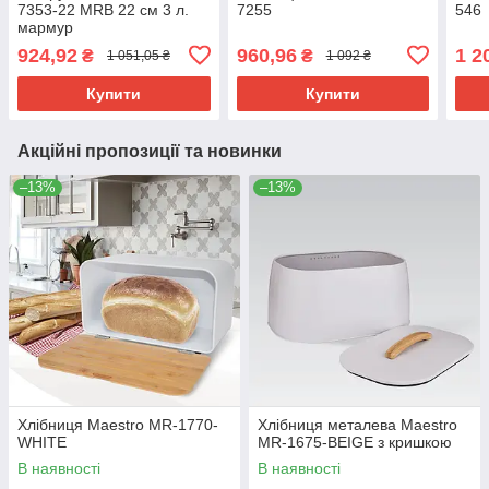
7353-22 MRB 22 см 3 л.
7255
546
мармур
924,92
960,96
1 2
₴
₴
1 051,05 ₴
1 092 ₴
Купити
Купити
Акційні пропозиції та новинки
–13%
–13%
Хлібниця Maestro MR-1770-
Хлібниця металева Maestro
WHITE
MR-1675-BEIGE з кришкою
В наявності
В наявності