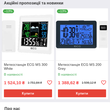
Акційні пропозиції та новинки
–13%
–13%
Метеостанція ECG MS 300
Метеостанція ECG MS 200
White
Grey
В наявності
В наявності
1 524,10
1 388,62
₴
₴
1 751,84 ₴
1 596,12 ₴
Купити
Купити
Про нас