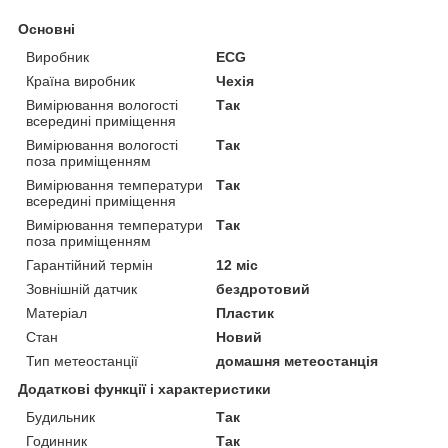
Основні
Виробник
ECG
Країна виробник
Чехія
Вимірювання вологості
Так
всередині приміщення
Вимірювання вологості
Так
поза приміщенням
Вимірювання температури
Так
всередині приміщення
Вимірювання температури
Так
поза приміщенням
Гарантійний термін
12 міс
Зовнішній датчик
бездротовий
Матеріал
Пластик
Стан
Новий
Тип метеостанції
домашня метеостанція
Додаткові функції і характеристики
Будильник
Так
Годинник
Так