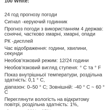
100 White:
24 год прогнозу погоди
Сигнал -керуючий годинник
Прогноз погоди з використанням 4 держав:
сонячні, частково хмарні, хмарні, опади
РК -дисплей
Час відображення: години, хвилини,
секунди
Необов’язковий режим: 12/24 години
Необов’язковий вигляд ступеня: ° C та ° F
Показ внутрішньої температури, роздільна
здатність: 0,1 ° C,
діапазон: 0–50 ° C; Зовнішній: -40 ° C ~ 60 °
C
Переглянути вологість на відкритому
повітрі, роздільна здатність: 1%,