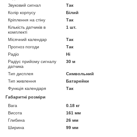
Звуковий сигнал
Так
Колір корпусу
Білий
Кріплення на стіну
Так
Кількість датчиків в
1 шт.
комплекті
Місячний календар
Так
Прогноз погоди
Так
Радіо
Ні
Радіус прийому сигналу
30 м
датчика
Тип дисплея
Символьний
Тип живлення
Батарейки
Функція календаря
Так
Габаритні розміри
Вага
0.18 кг
Висота
161 мм
Глибина
26 мм
Ширина
99 мм