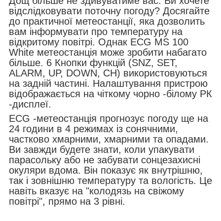
Дощ більше не здивуватиме вас. Ви хочете
відслідковувати поточну погоду? Досягайте
до практичної метеостанції, яка дозволить
вам інформувати про температуру на
відкритому повітрі. Однак ECG MS 100
White метеостанція може зробити набагато
більше. 6 Кнопки функцій (SNZ, SET,
ALARM, UP, DOWN, CH) використовуються
на задній частині. Налаштування пристрою
відображається на чіткому чорно -білому РК
-дисплеї.
ECG -метеостанція прогнозує погоду ще на
24 години в 4 режимах із сонячними,
частково хмарними, хмарними та опадами.
Ви завжди будете знати, коли упакувати
парасольку або не забувати сонцезахисні
окуляри вдома. Він показує як внутрішню,
так і зовнішню температуру та вологість. Це
навіть вказує на "колодязь на свіжому
повітрі", прямо на 3 рівні.