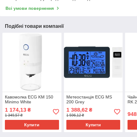
Всі умови повернення
Подібні товари компанії
Кавомолка ECG KM 150
Метеостанція ECG MS
Чайн
Minimo White
200 Grey
RK 2
1 174,13
1 388,62
₴
₴
948
1 349,57 ₴
1 596,12 ₴
Купити
Купити