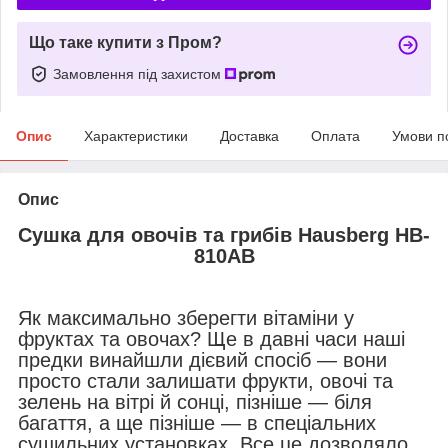
Що таке купити з Пром?
Замовлення під захистом
Опис
Характеристики
Доставка
Оплата
Умови п
Опис
Сушка для овочів та грибів
Hausberg
HB-
810AB
Як максимально зберегти вітаміни у
фруктах та овочах? Ще в давні часи наші
предки винайшли дієвий спосіб — вони
просто стали залишати фрукти, овочі та
зелень на вітрі й сонці, пізніше — біля
багаття, а ще пізніше — в спеціальних
сушильних установках. Все це дозволяло