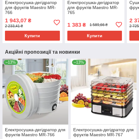
Електросушка-дегідратор
Електросушка-дегідратор
Сушк
для фруктів Maestro MR-
для фруктів Maestro MR-
фрук
766
765
1 943,07
2 3
₴
1 383
₴
1 589,66 ₴
2 233,41 ₴
2 725
Купити
Купити
Акційні пропозиції та новинки
–13%
–13%
Електросушка-дегідратор для
Електросушка-дегідратор для
фруктів Maestro MR-766
фруктів Maestro MR-767