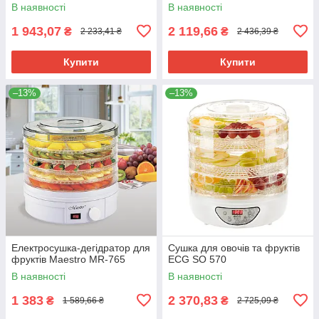
В наявності
В наявності
1 943,07
2 119,66
₴
₴
2 233,41 ₴
2 436,39 ₴
Купити
Купити
–13%
–13%
Електросушка-дегідратор для
Сушка для овочів та фруктів
фруктів Maestro MR-765
ECG SO 570
В наявності
В наявності
1 383
2 370,83
₴
₴
1 589,66 ₴
2 725,09 ₴