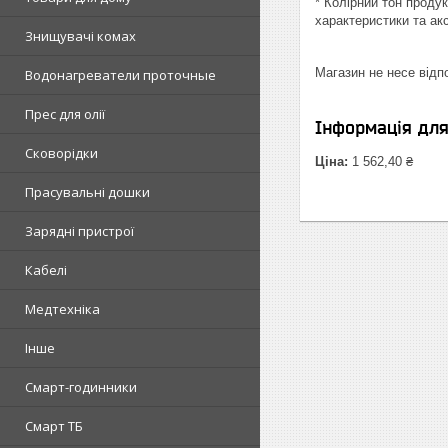
* Колірний тон проду
характеристики та ак
Знищувачі комах
Магазин не несе відпо
Водонагреватели проточные
Прес для олії
Інформація дл
Сковорідки
Ціна:
1 562,40 ₴
Прасувальні дошки
Зарядні пристрої
Кабелі
Медтехніка
Інше
Смарт-годинники
Смарт ТБ