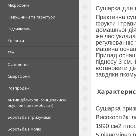
Мікрофони
Сушарка для г
Практична суша
Навушники та гарнітури
фрукти і трав
Підсилювачі
домашньої дія
же час уклада
Колонки
регулюванню 
машина оснаще
FPV
Прилад оснаще
підносу 3 см.
Освітлення
встановити ді
завдяки якому
Смартфони
Розпродаж
Характерист
Антивідблискові сонцезахисні
окуляри ( автомобільні)
Сушарка призна
Високостійкі л
Боротьба з гризунами
1990 см2 площ
Боротьба з молю
5 рівномірно 