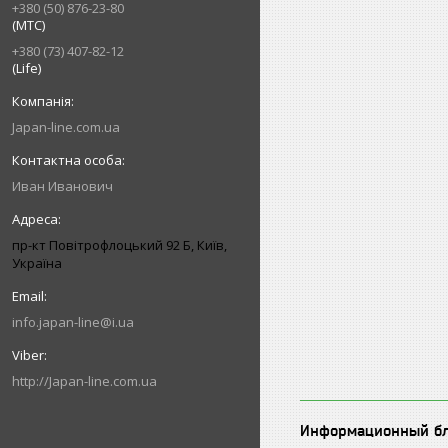
+380 (50) 876-23-80
(МТС)
+380 (73) 407-82-12
(Life)
Japan-line.com.ua
Иван Иванович
пр-кт Повітрофлоцький 92 Б, Київ,
Україна
info.japan-line@i.ua
http://Japan-line.com.ua
Информационный б