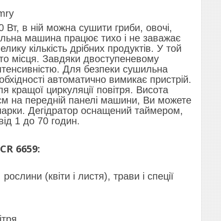
mry
 Вт, в ній можна сушити гриби, овочі,
шильна машина працює тихо і не заважає
лику кількість дрібних продуктів. У той
ато місця. Завдяки двоступеневому
нтенсивністю. Для безпеки сушильна
обхідності автоматично вимикає пристрій.
 кращої циркуляції повітря. Висота
єм на передній панелі машини, Ви можете
ушарки. Дегідратор оснащений таймером,
ід 1 до 70 годин.
R 6659:
ослини (квіти і листя), трави і спеції
ітря