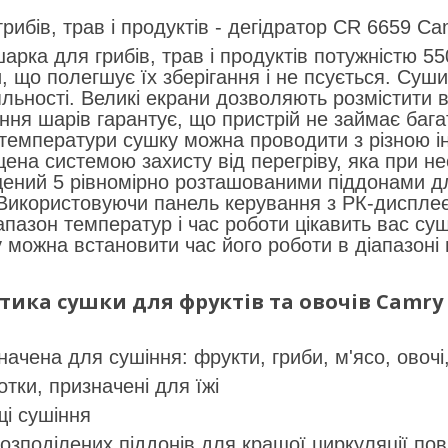
рибів, трав і продуктів - дегідратор CR 6659 Ca
рка для грибів, трав і продуктів потужністю 550
и, що полегшує їх зберігання і не псується. Су
льності. Великі екрани дозволяють розмістити ве
ння шарів гарантує, що пристрій не займає баг
температури сушку можна проводити з різною і
на системою захисту від перегріву, яка при не
ний 5 рівномірно розташованими піддонами для
 Використовуючи панель керування з РК-диспле
апазон температур і час роботи цікавить вас с
 можна встановити час його роботи в діапазоні в
ика сушки для фруктів та овочів Camry C
чена для сушіння: фрукти, гриби, м'ясо, овочі, р
отки, призначені для їжі
і сушіння
розподілених піддонів для кращої циркуляції пов