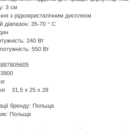
у: 3 см
ння з рідкокристалічним дисплеєм
 діапазон: 35-70 ° С
дин
тужність: 240 Вт
отужність: 550 Вт
3887805605
3900
кг
ки 31,5 х 25 х 28
ації бренду: Польща
ник: Польща