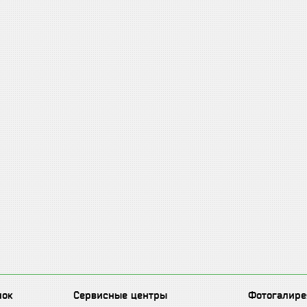
лок
Сервисные центры
Фотогалире