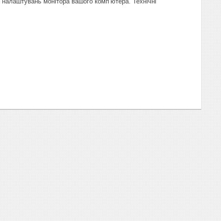
д налаштувань монітора вашого комп’ютера. Технічні