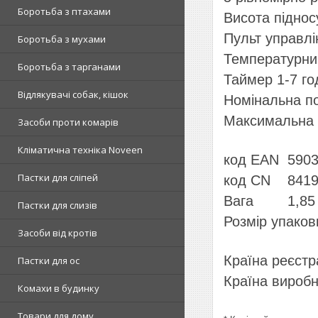
Боротьба з птахами
Висота піднос
Пульт управлі
Боротьба з мухами
Температурний
Боротьба з тарганами
Таймер 1-7 го
Відлякувачі собак, кішок
Номінальна по
Максимальна п
Засоби проти комарів
Кліматична техніка Noveen
код EAN 590
Пастки для сліпей
код CN 8419
Вага 1,85 
Пастки для слизів
Розмір упаков
Засоби від кротів
Країна реєстр
Пастки для ос
Країна вироб
Комахи в будинку
Товари для дому