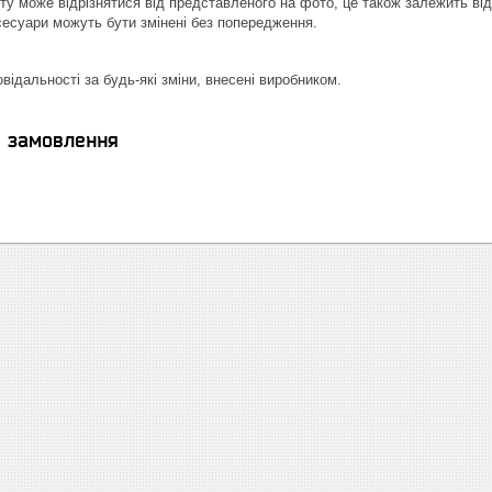
кту може відрізнятися від представленого на фото, це також залежить ві
сесуари можуть бути змінені без попередження.
відальності за будь-які зміни, внесені виробником.
я замовлення