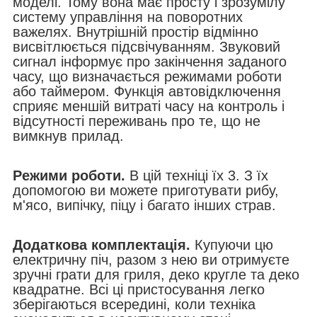
моделі. Тому вона має просту і зрозумілу
систему управління на поворотних
важелях. Внутрішній простір відмінно
висвітлюється підсвічуванням. Звуковий
сигнал інформує про закінчення заданого
часу, що визначається режимами роботи
або таймером. Функція автовідключення
сприяє меншій витраті часу на контроль і
відсутності переживань про те, що не
вимкнув прилад.
Режими роботи.
В цій техніці їх 3. З їх
допомогою ви можете приготувати рибу,
м'ясо, випічку, піцу і багато інших страв.
Додаткова комплектація.
Купуючи цю
електричну піч, разом з нею ви отримуєте
зручні грати для гриля, деко кругле та деко
квадратне. Всі ці пристосування легко
зберігаються всередині, коли техніка