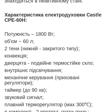
знаходиться в неактивному стані.
Характеристика
електродуховки
Castle
CPE-60H
:
Потужність – 1800 Вт;
об'єм ~ 60 л;
2 тени (нижній - закритого типу);
конвекція;
дверцята - подвійне термостійке скло;
внутрішнє підсвічування;
механічне керування (приховані
регулятори);
таймер (до 90 хв);
звуковий сигнал;
плавний терморегулятор (мах 300℃);
в комплекті - 2 протвіні, грати-гриль;