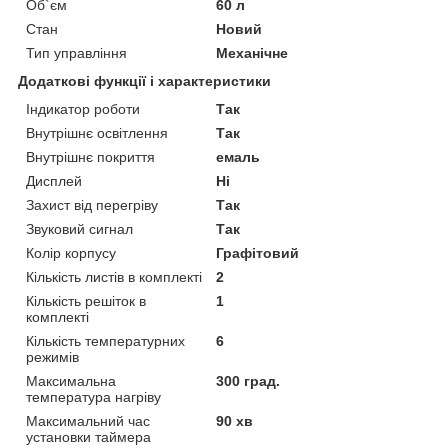
Об`єм
60 л
Стан
Новий
Тип управління
Механічне
Додаткові функції і характеристики
Індикатор роботи
Так
Внутрішнє освітлення
Так
Внутрішнє покриття
емаль
Дисплей
Ні
Захист від перегріву
Так
Звуковий сигнал
Так
Колір корпусу
Графітовий
Кількість листів в комплекті
2
Кількість решіток в
1
комплекті
Кількість температурних
6
режимів
Максимальна
300 град.
температура нагріву
Максимальний час
90 хв
установки таймера