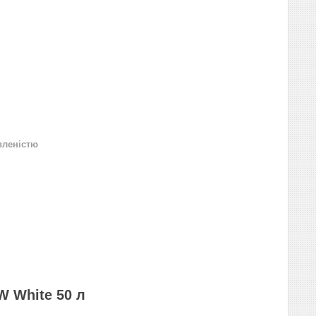
вленістю
W White
50 л