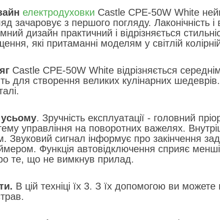
зайн
електродуховки
Castle CPE-50W White ней
яд зачаровує з першого погляду. Лаконічність і в
емний дизайн практичний і відрізняється стильні
ення, які притаманні моделям у світлій колірній
яг
Castle CPE-50W White відрізняється середнім 
ть для створення великих кулінарних шедеврів
талі.
 усьому
. Зручність експлуатації - головний пріо
тему управління на поворотних важелях. Внутріш
м. Звуковий сигнал інформує про закінчення за
ймером. Функція автовідключення сприяє меншій 
о те, що не вимкнув прилад.
ти.
В цій техніці їх 3. З їх допомогою ви можете п
страв.