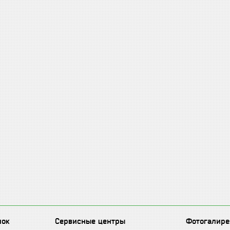
лок
Сервисные центры
Фотогалире