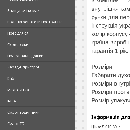
в комплекті - 
внутрішня кам
Знищувачі комах
ручки для пер
Водонагреватели проточные
інструкція укр
Прес для олії
колір корпусу
країна виробн
Сковорідки
гарантія 1 рік.
Прасувальні дошки
Розміри:
Зарядні пристрої
Габарити духо
Кабелі
Розміри внутр
Медтехніка
Розміри протв
Розмір упакува
Інше
Смарт-годинники
Інформація дл
Смарт ТБ
Ціна:
5 615,30 ₴