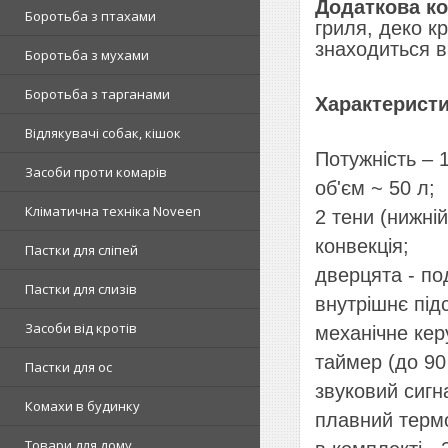
Додаткова ко
Боротьба з птахами
гриля, деко кр
знаходиться в
Боротьба з мухами
Боротьба з тарганами
Характерист
Відлякувачі собак, кішок
Потужність – 
Засоби проти комарів
об'єм ~ 50 л;
Кліматична техніка Noveen
2 тени (нижній
конвекція;
Пастки для сліпей
дверцята - по
Пастки для слизів
внутрішнє під
Засоби від кротів
механічне кер
таймер (до 90 
Пастки для ос
звуковий сигн
Комахи в будинку
плавний терм
Товари для дому