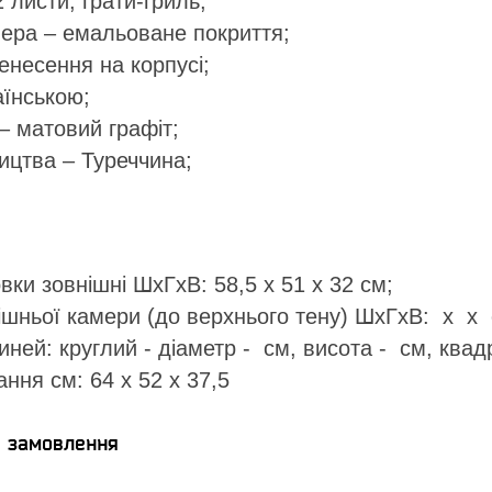
2 листи, грати-гриль;
ера – емальоване покриття;
енесення на корпусі;
аїнською;
 – матовий графіт;
ицтва – Туреччина;
вки зовнішні ШхГхВ: 58,5 х 51 х 32 см;
ішньої камери (до верхнього тену) ШхГхВ: х х 
иней: круглий - діаметр - см, висота - см, квад
ння см: 64 х 52 х 37,5
я замовлення