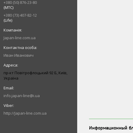
+380 (50) 876-23-80
(МТС)
+380 (73) 407-82-12
(Life)
Japan-line.com.ua
Иван Иванович
пр-кт Повітрофлоцький 92 Б, Київ,
Україна
info.japan-line@i.ua
http://Japan-line.com.ua
Информационный б