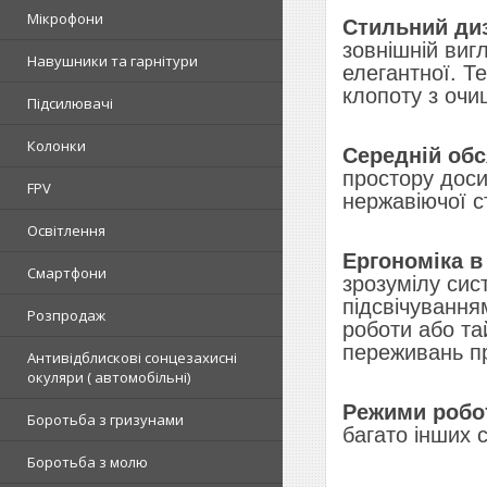
Мікрофони
Стильний ди
зовнішній вигл
Навушники та гарнітури
елегантної. Т
клопоту з очищ
Підсилювачі
Колонки
Середній обс
простору доси
FPV
нержавіючої с
Освітлення
Ергономіка в
Смартфони
зрозумілу сис
підсвічування
Розпродаж
роботи або та
переживань пр
Антивідблискові сонцезахисні
окуляри ( автомобільні)
Режими робо
Боротьба з гризунами
багато інших 
Боротьба з молю