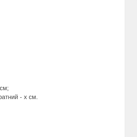
см;
ратний - х см.