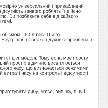
мовірно універсальний і привабливий
ідсутність зайвого роблять її дійсно
стю. Ви позбавите себе від зайвого
 гамі.
об'ємом - 50 літрів. Цього
. Внутрішня поверхня духовки зроблена з
ритет цієї моделі. Тому вона має просту і
ній простір відмінно висвітлюється
даного часу, що визначається режимами
витраті часу на контроль і відсутності
риготувати рибу, м'ясо, випічку, піцу і