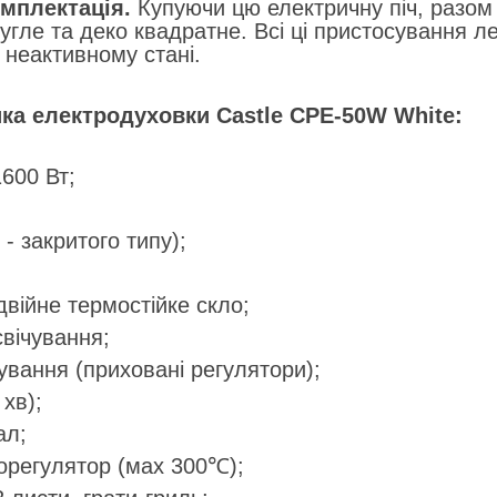
мплектація.
Купуючи цю електричну піч, разом 
угле та деко квадратне. Всі ці пристосування ле
 неактивному стані.
ика
електродуховки
Castle
CPE-50W White
:
1600 Вт;
 - закритого типу);
двійне термостійке скло;
свічування;
ування (приховані регулятори);
хв);
ал;
орегулятор (мах 300℃);