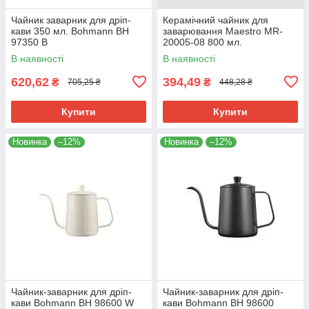
Чайник заварник для дріп-
Керамічний чайник для
кави 350 мл. Bohmann BH
заварювання Maestro MR-
97350 B
20005-08 800 мл.
В наявності
В наявності
620,62
394,49
₴
₴
705,25 ₴
448,28 ₴
Купити
Купити
Новинка
–12%
Новинка
–12%
Чайник-заварник для дріп-
Чайник-заварник для дріп-
кави Bohmann BH 98600 W
кави Bohmann BH 98600