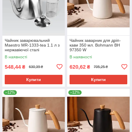
Чайник заварювальний
Чайник заварник для дріп-
Maestro MR-1333-tea 1.1 л з
кави 350 мл. Bohmann BH
нержавіючої сталі
97350 W
В наявності
В наявності
548,44
620,62
₴
₴
630,39 ₴
705,25 ₴
Купити
Купити
–12%
–12%