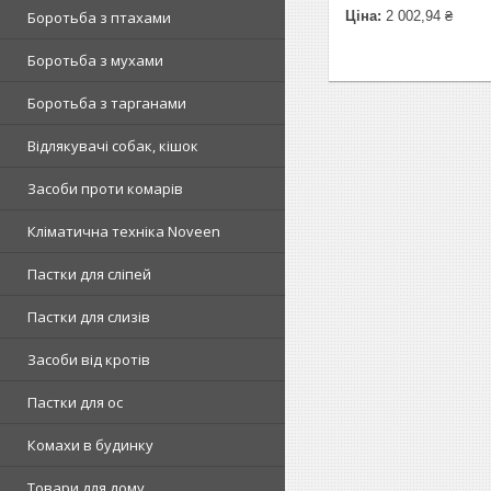
Боротьба з птахами
Ціна:
2 002,94 ₴
Боротьба з мухами
Боротьба з тарганами
Відлякувачі собак, кішок
Засоби проти комарів
Кліматична техніка Noveen
Пастки для сліпей
Пастки для слизів
Засоби від кротів
Пастки для ос
Комахи в будинку
Товари для дому