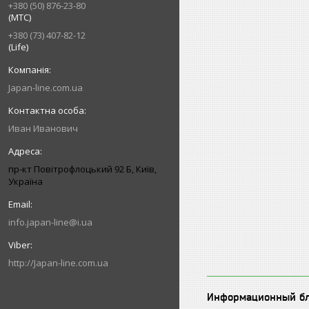
+380 (50) 876-23-80
(МТС)
+380 (73) 407-82-12
(Life)
Japan-line.com.ua
Иван Иванович
пр-кт Повітрофлоцький 92 Б, Київ,
Україна
info.japan-line@i.ua
http://Japan-line.com.ua
Информационный б