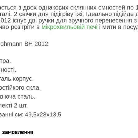
ється з двох однакових склянних ємностей по 1,
алі. 2 свічки для підігріву їжі. Ідеально підійд
12 існує дві ручки для зручного перенесення з 
во розігріти в
мікрохвильовій печі
і мити в посу
Bohmann BH 2012:
тра.
ності.
аль корпус.
стійкого скла.
віюча сталь.
екті 2 шт.
ванні см: 49,5х28х13,5
я замовлення