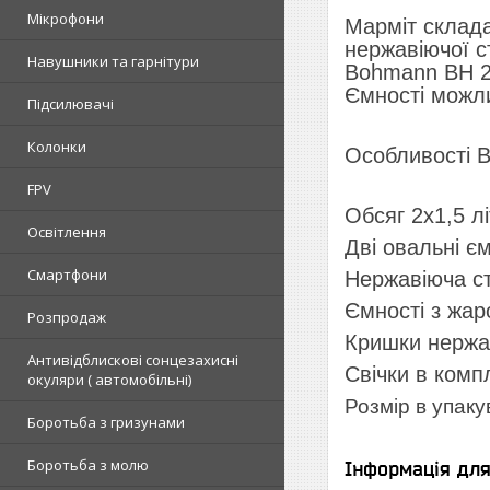
Мікрофони
Марміт склада
нержавіючої ст
Навушники та гарнітури
Bohmann BH 20
Ємності можли
Підсилювачі
Колонки
Особливості 
FPV
Обсяг 2х1,5 лі
Освітлення
Дві овальні єм
Смартфони
Нержавіюча ст
Ємності з жаро
Розпродаж
Кришки нержа
Антивідблискові сонцезахисні
Свічки в компл
окуляри ( автомобільні)
Розмір в упаку
Боротьба з гризунами
Боротьба з молю
Інформація дл