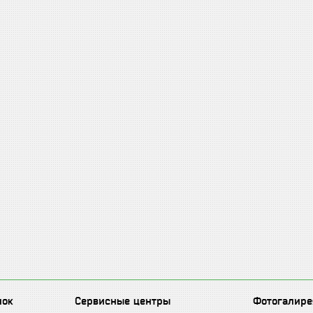
лок
Сервисные центры
Фотогалире