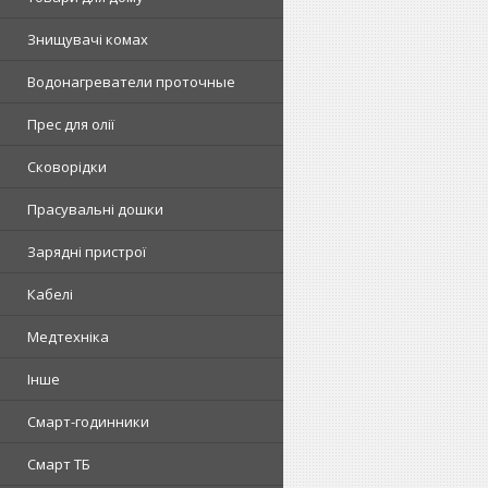
Знищувачі комах
Водонагреватели проточные
Прес для олії
Сковорідки
Прасувальні дошки
Зарядні пристрої
Кабелі
Медтехніка
Інше
Смарт-годинники
Смарт ТБ