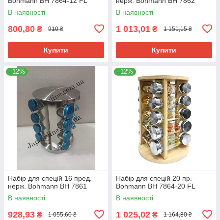
Bohmann BH 7864-12 FL
нерж. Bohmann BH 7862
В наявності
В наявності
800,80
1 013,01
₴
₴
910 ₴
1 151,15 ₴
Купити
Купити
–12%
–12%
Набір для спецій 16 пред.
Набір для спецій 20 пр.
нерж. Bohmann BH 7861
Bohmann BH 7864-20 FL
В наявності
В наявності
928,93
1 025,02
₴
₴
1 055,60 ₴
1 164,80 ₴