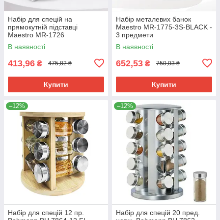
Набір для спецій на
Набір металевих банок
прямокутній підставці
Maestro MR-1775-3S-BLACK -
Maestro MR-1726
3 предмети
В наявності
В наявності
413,96
652,53
₴
₴
475,82 ₴
750,03 ₴
Купити
Купити
–12%
–12%
Набір для спецій 12 пр.
Набір для спецій 20 пред.