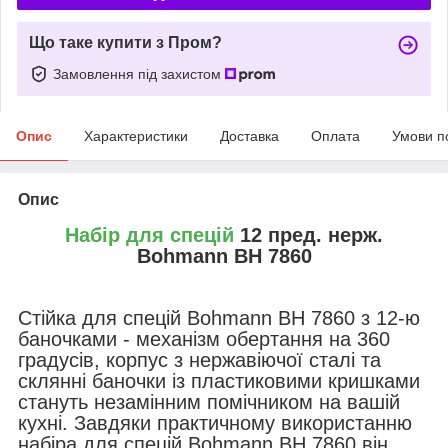
Що таке купити з Пром?
Замовлення під захистом
Опис
Характеристики
Доставка
Оплата
Умови п
Опис
Набір для спецій
12 пред. нерж.
Bohmann BH 7860
Стійка для спецій Bohmann BH 7860 з 12-ю
баночками - механізм обертання на 360
градусів, корпус з нержавіючої сталі та
склянні баночки із пластиковими кришками
стануть незамінним помічником на вашій
кухні. Завдяки практичному використанню
набіра для спецій Bohmann BH 7860 він