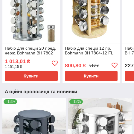
Набір для спецій 20 пред.
Набір для спецій 12 пр.
Набі
нерж. Bohmann BH 7862
Bohmann BH 7864-12 FL
BH 7
1 013,01
₴
800,80
227
₴
910 ₴
1 151,15 ₴
Купити
Купити
Акційні пропозиції та новинки
–13%
–13%