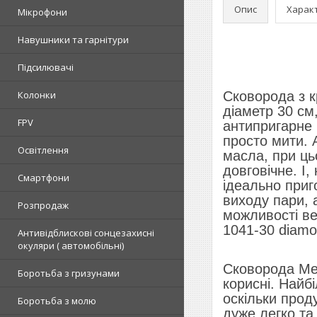
Опис
Харак
Мікрофони
Навушники та гарнітури
Підсилювачі
Колонки
Сковорода з к
діаметр 30 см
FPV
антипригарне 
просто мити. 
Освітлення
масла, при ць
довговічне. І
Смартфони
ідеально приг
виходу пари, а
Розпродаж
можливості ве
1041-30 diamo
Антивідблискові сонцезахисні
окуляри ( автомобільні)
Сковорода Mei
Боротьба з гризунами
корисні. Найб
оскільки прод
Боротьба з молю
дуже легко та