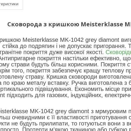
теристики
Сковорода з кришкою
Meisterklasse M
ришкою Meisterklasse MK-1042 grey diamont виг
, стійка до подряпин і не допускає пригорання. 
гранітне покриття дуже високої якості.
Сковорід
Антипригарне покриття настільки ефективно, що
ому страви будуть більш корисними. Покриття с
, крім того, покриття забезпечує кращу теплову 
отовлену страву. Кришка сковороди виготовлена 
 по краю металу вставку. Ручка виготовлена з ба
ртикального підвішування. Економить місце при 
nt підходить для газових, індукційних, електрич
sterklasse MK-1042 grey diamont з мрмуровим п
ільш очевидними є її властивості приготування ст
укти не будуть прилипати, то готуються вони з
 просто. Протерти м'якою тканиною або губкою в