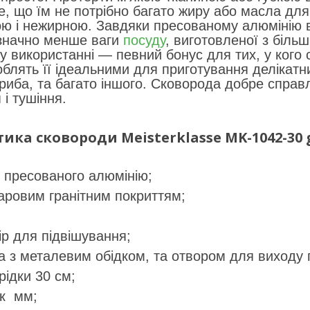
е, що їм не потрібно багато жиру або масла дл
ю і нежирною. Завдяки пресованому алюмінію в
 значно менше ваги
посуду
, виготовленої з біль
 використанні — певний бонус для тих, у кого сл
облять її ідеальними для приготування делікатни
риба, та багато іншого. Сковорода добре справ
і тушіння.
тика сковороди
Meisterklasse MK-1042-30
 пресованого алюмінію;
аровим гранітним покриттям;
ір для підвішування;
 з металевим обідком, та отвором для виходу 
рідки 30 см;
ок мм;