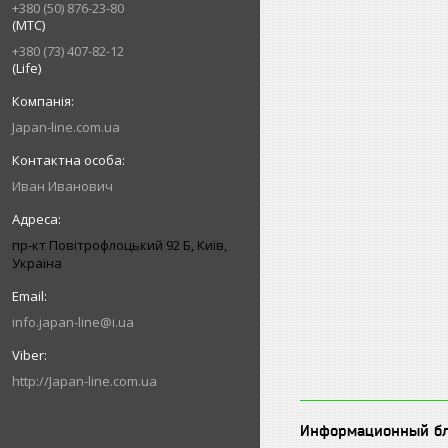
+380 (50) 876-23-80
(МТС)
+380 (73) 407-82-12
(Life)
Japan-line.com.ua
Иван Иванович
пр-кт Повітрофлоцький 92 Б, Київ,
Україна
info.japan-line@i.ua
http://Japan-line.com.ua
Информационный б