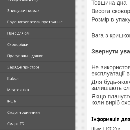
Товщина дна
Знищувачі комах
Висота сковор
Розмір в упаку
Водонагреватели проточные
Прес для олії
Вага з кришкою
Сковорідки
Звернути ува
Прасувальні дошки
Не використов
Зарядні пристрої
експлуатації 
Кабелі
Для будь-яког
залишають слі
Медтехніка
Якщо плануєте
Інше
коли виріб ох
Смарт-годинники
Інформація дл
Смарт ТБ
Ціна:
1 197,20 ₴