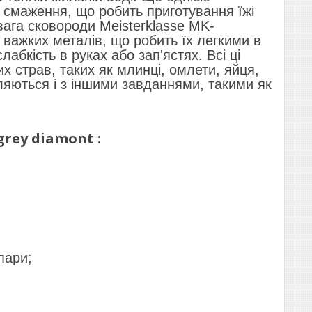
я смаження, що робить приготування їжі
ага сковороди Meisterklasse MK-
ш важких металів, що робить їх легкими в
абкість в руках або зап'ястях. Всі ці
х страв, таких як млинці, омлети, яйця,
ляються і з іншими завданнями, такими як
 grey diamont
:
пари;