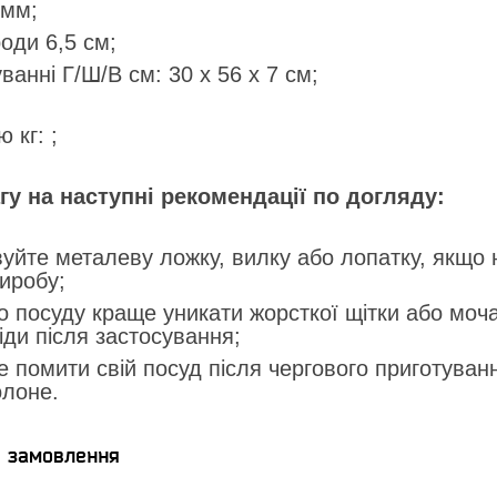
 мм;
оди 6,5 см;
ванні Г/Ш/В см: 30 х 56 х 7 см;
 кг: ;
гу на наступні рекомендації по догляду:
уйте металеву ложку, вилку або лопатку, якщо на
виробу;
о посуду краще уникати жорсткої щітки або моча
ди після застосування;
 помити свій посуд після чергового приготуванн
олоне.
я замовлення