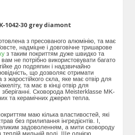
K-1042-30 grey diamont
отовлена з пресованого алюмінію, та має
Товсте, надміцне і довговічне тришарове
ку
з таким покриттям дуже швидко та
 вам не потрібно використовувати багато
тійке до подряпин і надзвичайно
провідність, що дозволяє отримати
з жаростійкого скла, яке має отвір для
келіту, та має в кінці отвір для
зберіганні. Сковорода Meisterklasse MK-
них та керамічних джерел тепла.
окриттям маю кілька властивостей, які
рав без прилипання інгредієнтів. І,
 великим задоволенням, а мити сковороду
 теплій мильній воді. Ще однією