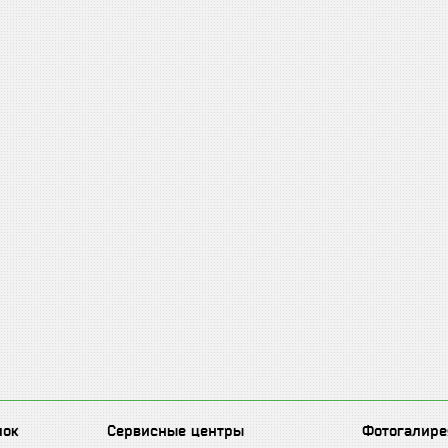
лок
Сервисные центры
Фотогалире