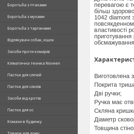
перевагою є т
Боротьба з птахами
більш здорово
Боротьба з мухами
1042 diamont
повсякденному
Боротьба з тарганами
властивості р
приготування 
Відлякувачі собак, кішок
обсмажування 
Засоби проти комарів
Характерис
Кліматична техніка Noveen
Пастки для сліпей
Виготовлена з
Покрита триш
Пастки для слизів
Дві ручки;
Засоби від кротів
Ручка має отв
Пастки для ос
Скляна кришка
Діаметр сково
Комахи в будинку
Товщина стін
Товари для дому