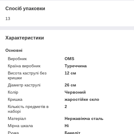
Спосіб упаковки
13
Характеристики
Основні
Виробник
OMS
Країна виробник
Туреччина
Висота каструлі без
12 см
кришки
Діаметр каструлі
26 см
Колір
Червоний
Кришка
жаростійке скло
Кількість предметів в
2
наборі
Матеріал
Нержавіюча сталь
Мірна шкала
Ні
Ручка
Бакеліт