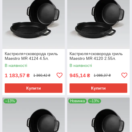
Кастрюля+сковорода гриль
Кастрюля+сковорода гриль
Maestro MR 4124 4.5л.
Maestro MR 4120 2.55л.
В наявності
В наявності
1 183,57
945,14
₴
₴
1 360,42 ₴
1 086,37 ₴
Купити
Купити
–13%
Новинка
–13%