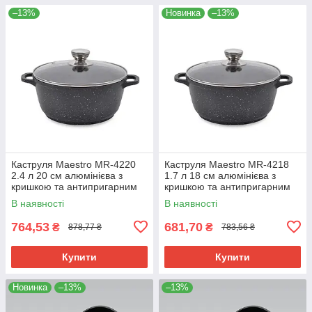
–13%
Новинка
–13%
Каструля Maestro MR-4220
Каструля Maestro MR-4218
2.4 л 20 см алюмінієва з
1.7 л 18 см алюмінієва з
кришкою та антипригарним
кришкою та антипригарним
покриттям
покриттям
В наявності
В наявності
764,53
681,70
₴
₴
878,77 ₴
783,56 ₴
Купити
Купити
Новинка
–13%
–13%