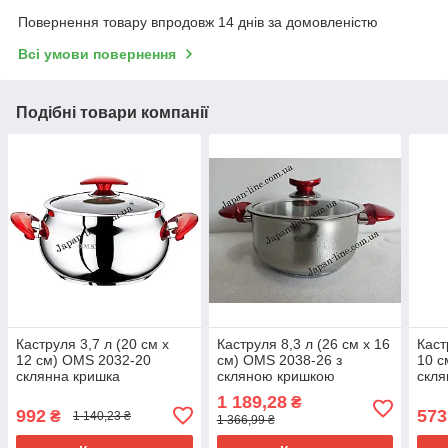
Повернення товару впродовж 14 днів за домовленістю
Всі умови повернення
Подібні товари компанії
Каструля 3,7 л (20 см х
Каструля 8,3 л (26 см х 16
Каст
12 см) OMS 2032-20
см) OMS 2038-26 з
10 с
склянна кришка
скляною кришкою
скл
1 189,28
₴
992
573
₴
1 140,23 ₴
1 366,99 ₴