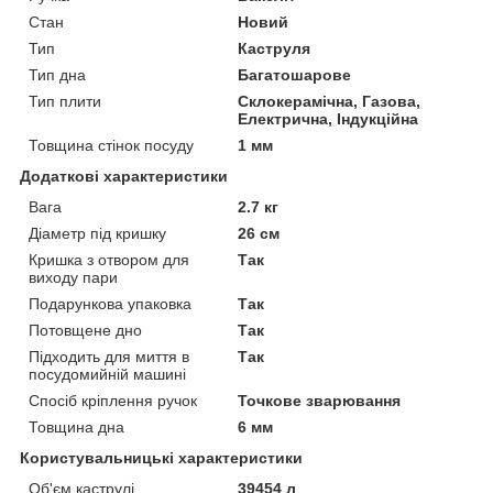
Стан
Новий
Тип
Каструля
Тип дна
Багатошарове
Тип плити
Склокерамічна, Газова,
Електрична, Індукційна
Товщина стінок посуду
1 мм
Додаткові характеристики
Вага
2.7 кг
Діаметр під кришку
26 см
Кришка з отвором для
Так
виходу пари
Подарункова упаковка
Так
Потовщене дно
Так
Підходить для миття в
Так
посудомийній машині
Спосіб кріплення ручок
Точкове зварювання
Товщина дна
6 мм
Користувальницькі характеристики
Об'єм каструлі
39454 л