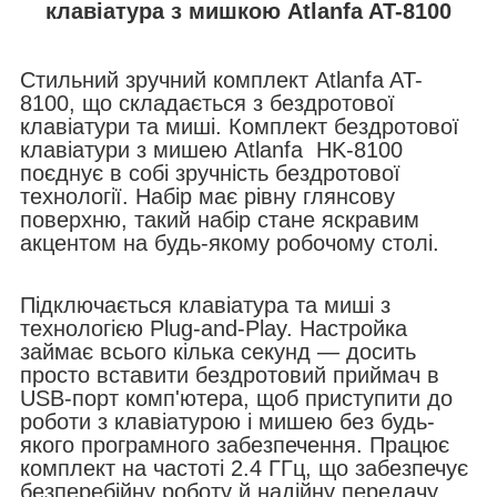
клавіатура з мишкою Atlanfa AT-8100
Стильний зручний комплект Atlanfa AT-
8100, що складається з бездротової
клавіатури та миші. Комплект бездротової
клавіатури з мишею Atlanfa HK-8100
поєднує в собі зручність бездротової
технології. Набір має рівну глянсову
поверхню, такий набір стане яскравим
акцентом на будь-якому робочому столі.
Підключається клавіатура та миші з
технологією Plug-and-Play. Настройка
займає всього кілька секунд — досить
просто вставити бездротовий приймач в
USB-порт комп'ютера, щоб приступити до
роботи з клавіатурою і мишею без будь-
якого програмного забезпечення. Працює
комплект на частоті 2.4 ГГц, що забезпечує
безперебійну роботу й надійну передачу