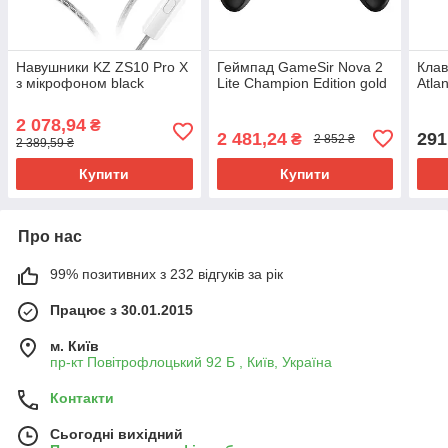
Навушники KZ ZS10 Pro X
Геймпад GameSir Nova 2
Клав
з мікрофоном black
Lite Champion Edition gold
Atla
2 078,94
₴
2 481,24
291
₴
2 852 ₴
2 389,59 ₴
Купити
Купити
Про нас
99% позитивних з 232 відгуків за рік
Працює з 30.01.2015
м. Київ
пр-кт Повітрофлоцький 92 Б , Київ, Україна
Контакти
Сьогодні вихідний