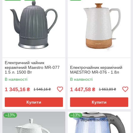
Електричний чайник
керамічний Maestro MR-077
Електрочайник керамічний
1.5 л. 1500 Вт
MAESTRO MR-076 - 1.8л
В наявності
В наявності
1 345,16
1 447,58
₴
₴
1 546,16 ₴
1 663,89 ₴
Купити
Купити
–13%
–13%