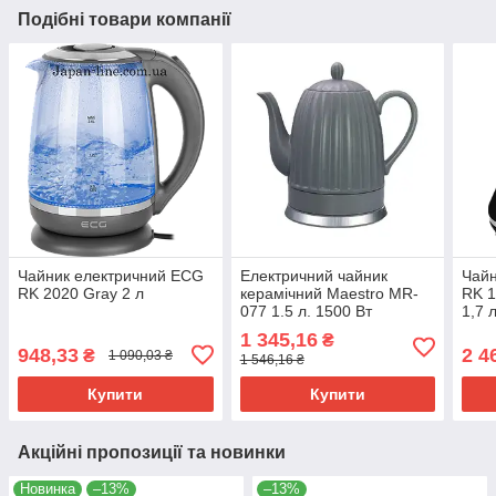
Подібні товари компанії
Чайник електричний ECG
Електричний чайник
Чайн
RK 2020 Gray 2 л
керамічний Maestro MR-
RK 1
077 1.5 л. 1500 Вт
1,7 
1 345,16
₴
948,33
2 4
₴
1 090,03 ₴
1 546,16 ₴
Купити
Купити
Акційні пропозиції та новинки
Новинка
–13%
–13%