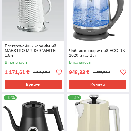
Електрочайник керамічний
MAESTRO MR-069-WHITE -
Чайник електричний ECG RK
1.5л
2020 Gray 2 л
В наявності
В наявності
1 171,61
948,33
₴
₴
1 346,68 ₴
1 090,03 ₴
Купити
Купити
–13%
–13%