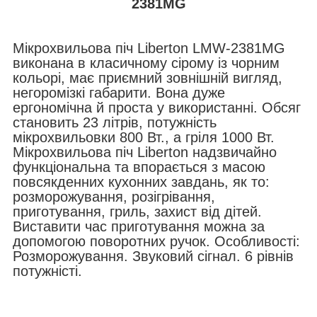
2381МG
Мікрохвильова піч Liberton LMW-2381МG
виконана в класичному сірому із чорним
кольорі, має приємний зовнішній вигляд,
негоромізкі габарити. Вона дуже
ергономічна й проста у використанні. Обсяг
становить 23 літрів, потужність
мікрохвильовки 800 Вт., а гріля 1000 Вт.
Мікрохвильова піч Liberton
надзвичайно
функціональна та впорається з масою
повсякденних кухонних завдань, як то:
розморожування, розігрівання,
приготування, гриль, захист від дітей.
Виставити час приготування можна за
допомогою поворотних ручок. Особливості:
Розморожування. Звуковий сігнал. 6 рівнів
потужністі.