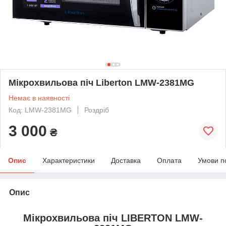
Мікрохвильова піч Liberton LMW-2381МG
Немає в наявності
Код: LMW-2381MG
Роздріб
3 000
₴
Опис
Характеристики
Доставка
Оплата
Умови п
Опис
Мікрохвильова піч LIBERTON
LMW-