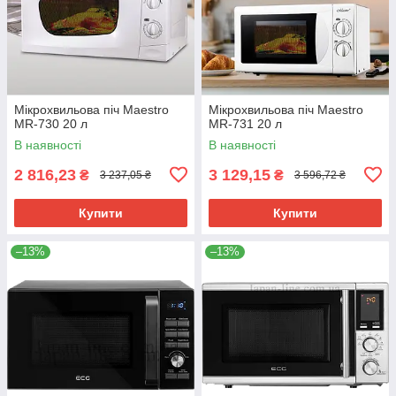
Мікрохвильова піч Maestro
Мікрохвильова піч Maestro
MR-730 20 л
MR-731 20 л
В наявності
В наявності
2 816,23
3 129,15
₴
₴
3 237,05 ₴
3 596,72 ₴
Купити
Купити
–13%
–13%