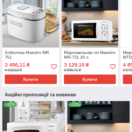
Хлібопічка Maestro MR
Мікрохвильова піч Maestro
Мікр
751
MR-731 20 л
MTD
3 496,11
3 129,15
4 8
₴
₴
4 018,52 ₴
3 596,72 ₴
5 579
Купити
Купити
Акційні пропозиції та новинки
–13%
–13%