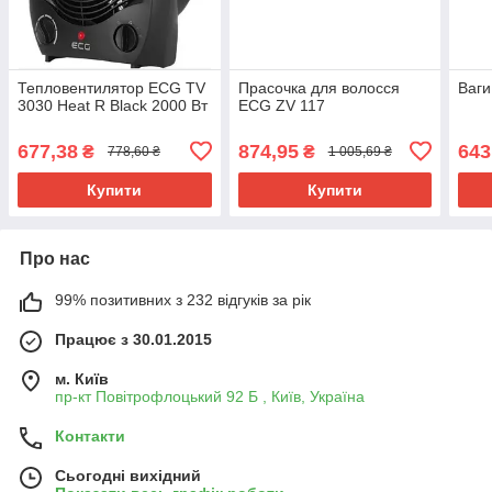
Тепловентилятор ECG TV
Прасочка для волосся
Ваги
3030 Heat R Black 2000 Вт
ECG ZV 117
677,38
874,95
643
₴
₴
778,60 ₴
1 005,69 ₴
Купити
Купити
Про нас
99% позитивних з 232 відгуків за рік
Працює з 30.01.2015
м. Київ
пр-кт Повітрофлоцький 92 Б , Київ, Україна
Контакти
Сьогодні вихідний