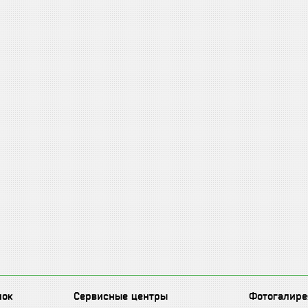
лок
Сервисные центры
Фотогалире