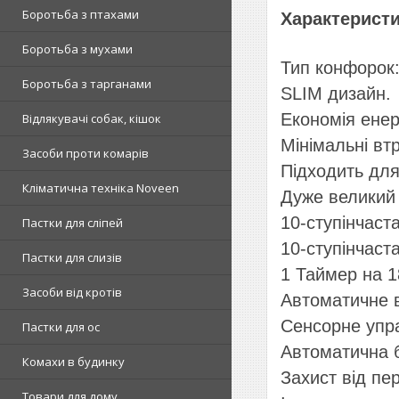
Боротьба з птахами
Характеристи
Боротьба з мухами
Тип конфорок:
Боротьба з тарганами
SLIM дизайн.
Економія енергі
Відлякувачі собак, кішок
Мінімальні вт
Засоби проти комарів
Підходить для
Кліматична техніка Noveen
Дуже великий 
10-ступінчаст
Пастки для сліпей
10-ступінчаст
Пастки для слизів
1 Таймер на 1
Засоби від кротів
Автоматичне в
Сенсорне упр
Пастки для ос
Автоматична б
Комахи в будинку
Захист від пер
Товари для дому