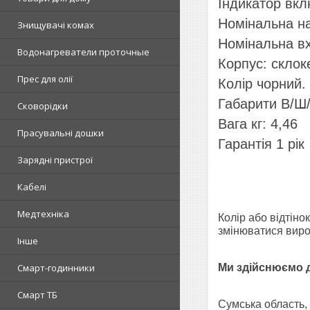
Індикатор вк
Номінальна на
Знищувачі комах
Номінальна вх
Водонагреватели проточные
Корпус: склок
Прес для олії
Колір чорний.
Габарити В/Ш/
Сковорідки
Вага кг: 4,46
Прасувальні дошки
Гарантія 1 рік
Зарядні пристрої
Кабелі
Медтехніка
Колір або відтіно
змінюватися виро
Інше
Смарт-годинники
Ми здійснюємо до
Смарт ТБ
Сумська область, 