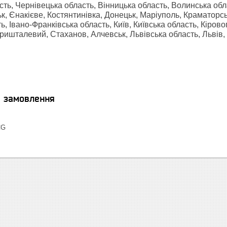
сть, Чернівецька область, Вінницька область, Волинська об
к, Єнакієве, Костянтинівка, Донецьк, Маріуполь, Краматорс
ь, Івано-Франківська область, Київ, Київська область, Кіров
ишталевий, Стаханов, Алчевськ, Львівська область, Львів, Ми
я замовлення
CG