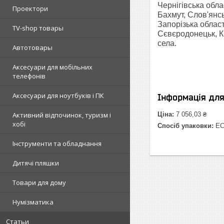
Чернігівська обла
Проектори
Бахмут, Слов'янсь
Запорізька област
TV-shop товары
Сєвєродонецьк, Кр
села.
Автотовары
Аксесуари для мобільних
телефонів
Аксесуари для ноутбуків і ПК
Інформація дл
Активний відпочинок, туризм і
Ціна:
7 056,03 ₴
хобі
Спосіб упаковки:
E
Інструменти та обладнання
Дитячі пляшки
Товари для дому
Нумізматика
Статьи