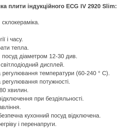
ка плити індукційного
ECG IV 2920 Slim
:
 склокераміка.
ї і часу.
рати тепла.
 посуд діаметром 12-30 див.
світлодіодний дисплей.
а регулювання температури (60-240 ° C).
а регулювання потужності.
80 хвилин.
ідключення при бездіяльності.
авління.
езпечна кухонний посуд відключена.
егріву і перенапруги.