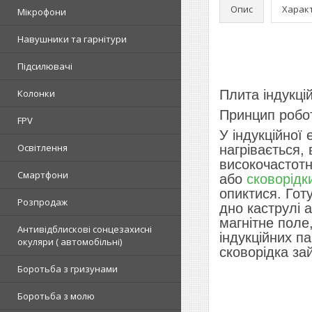
Опис
Харак
Мікрофони
Навушники та гарнітури
Підсилювачі
Колонки
Плита індукці
Принцип робот
FPV
У індукційної
Освітлення
нагрівається,
високочастотн
Смартфони
або
сковорідк
опиктися. Гот
Розпродаж
дно каструлі 
магнітне поле,
Антивідблискові сонцезахисні
індукційних п
окуляри ( автомобільні)
сковорідка за
Боротьба з гризунами
Боротьба з молю