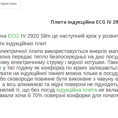
теристики
Плита індукційна ECG IV 29
йна
ECG
IV 2920 Slim це наступний крок у розвит
и індукційних плит.
 електричної плити використовується енергія ма
 вона передає тепло безпосередньо на дно посу
ому електричному струму і мідної котушки. Таки
и
у тієї годину як конфорка по краях залишаєт
увати на індукційної панелі можна тільки в посу
або сковороди повинне бути виконане з чавуну а
 а вісь алюмінієві та мідні поверхні не підходя
анелей ті, що без посуд
індукційна плита
не вклю
ймали хоча б 70% поверхні конфорки для початк