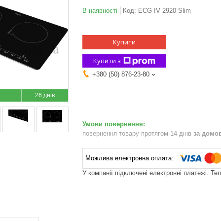
В наявності
Код:
ECG IV 2920 Slim
Купити
Купити з
+380 (50) 876-23-80
26 днів
повернення товару протягом 14 днів
за домо
У компанії підключені електронні платежі. Те