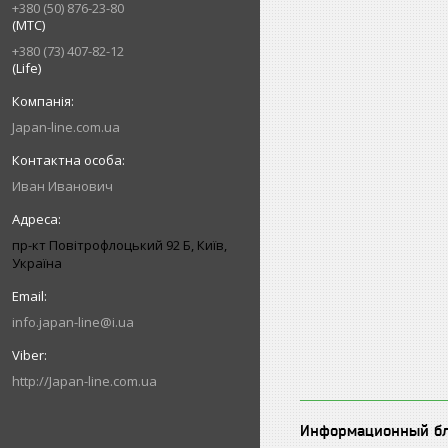
+380 (50) 876-23-80
(МТС)
+380 (73) 407-82-12
(Life)
Japan-line.com.ua
Иван Иванович
пр-кт Повітрофлоцький 92 Б, Київ,
Україна
info.japan-line@i.ua
http://Japan-line.com.ua
Информационный б