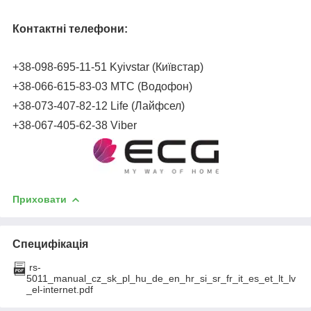
Контактні телефони:
+38-098-695-11-51 Kyivstar (Київстар)
+38-066-615-83-03 МТС (Водофон)
+38-073-407-82-12 Life (Лайфсел)
+38-067-405-62-38 Viber
Приховати
Специфікація
rs-
5011_manual_cz_sk_pl_hu_de_en_hr_si_sr_fr_it_es_et_lt_lv
_el-internet.pdf