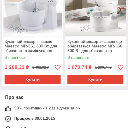
Кухонний міксер з чашею
Кухонний міксер з чашею що
Maestro MR-551 300 Вт. для
обертається Maestro MR-556.
збивання та замішування
600 Вт. для збивання та
тіста
замішування тіста
В наявності
В наявності
1 298,32
1 070,74
₴
₴
1 492,32 ₴
1 230,74 ₴
Купити
Купити
Про нас
99% позитивних з 231 відгука за рік
Працює з 30.01.2015