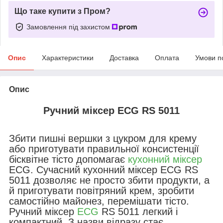
Що таке купити з Пром?
Замовлення під захистом
Опис
Характеристики
Доставка
Оплата
Умови п
Опис
Ручний міксер ECG RS 5011
Збити пишні вершки з цукром для крему
або приготувати правильної консистенції
бісквітне тісто допомагає
кухонний міксер
ECG. Сучасний кухонний міксер ECG RS
5011 дозволяє не просто збити продукти, а
й приготувати повітряний крем, зробити
самостійно майонез, перемішати тісто.
Ручний міксер
ECG
RS 5011 легкий і
компактний. З назви відразу стає