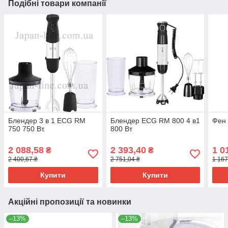
Подібні товари компанії
Блендер 3 в 1 ECG RM
Блендер ECG RM 800 4 в1
Фен 
750 750 Вт.
800 Вт
2 088,58
2 393,40
1 0
₴
₴
2 400,67 ₴
2 751,04 ₴
1 167
Купити
Купити
Акційні пропозиції та новинки
–13%
–13%