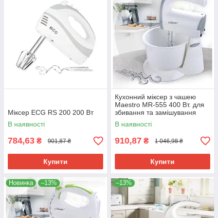
Кухонний міксер з чашею
Maestro MR-555 400 Вт. для
Міксер ECG RS 200 200 Вт
збивання та замішування
тіста
В наявності
В наявності
784,63
910,87
₴
₴
901,87 ₴
1 046,98 ₴
Купити
Купити
Новинка
–13%
–13%