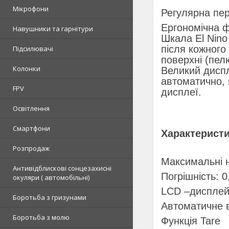
Мікрофони
Регулярна пер
Ергономічна ф
Навушники та гарнітури
Шкала El Nino
після кожного 
Підсилювачі
поверхні (пел
Колонки
Великий диспл
автоматично, 
FPV
дисплеї.
Освітлення
Смартфони
Характеристи
Розпродаж
Максимальні н
Антивідблискові сонцезахисні
Погрішність: 0,
окуляри ( автомобільні)
LCD –дисплей
Боротьба з гризунами
Автоматичне 
Боротьба з молю
Функція Tare