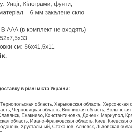
: Унції, Кілограми, фунти;
атеріал – 6 мм закалене скло
5 В AAA (в комплект не входять)
 52х7,5х33
овки см: 56х41,5х11
ік.
ставку в різні міста України:
 Тернопольская область, Харьковская область, Херсонская о
асть, Черновицкая область, Винницкая область, Волынская
 Славянск, Енакиево, Константиновка, Донецк, Мариупол, К
ская область, Ивано-Франковская область, Киев, Киевская о
одонецк, Хрустальный, Стаханов, Алчевск, Львовская облас