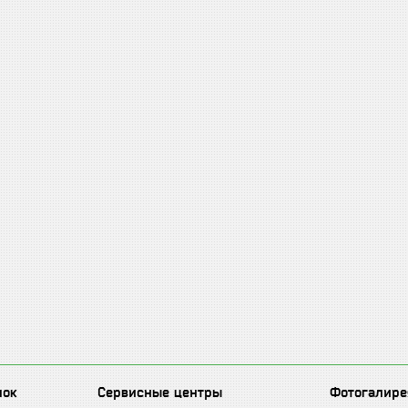
лок
Сервисные центры
Фотогалире