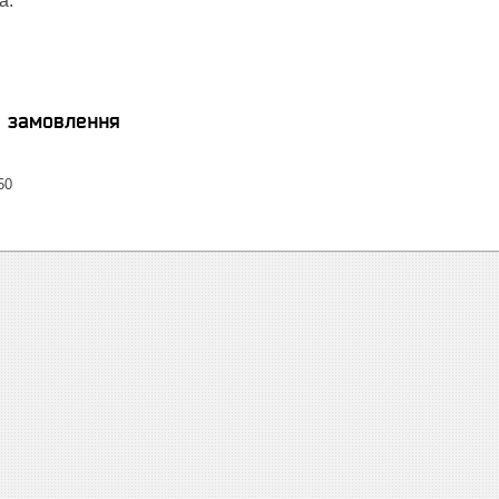
а.
я замовлення
50