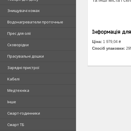
Та інші міста і сел
Знищувачі комах
Водонагреватели проточные
Інформація дл
Прес для олії
Ціна:
1 979,04 ₴
Сковорідки
Спосіб упаковки:
29
Прасувальні дошки
Зарядні пристрої
Кабелі
Медтехніка
Інше
Смарт-годинники
Смарт ТБ