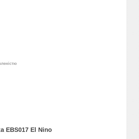
вленістю
a EBS017 El Nino