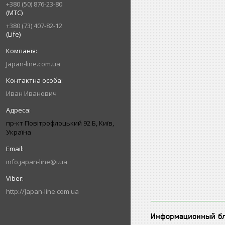
+380 (50) 876-23-80
(МТС)
+380 (73) 407-82-12
(Life)
Japan-line.com.ua
Иван Иванович
пр-кт Повітрофлоцький 92 Б, Київ,
Україна
info.japan-line@i.ua
http://Japan-line.com.ua
Информационный б