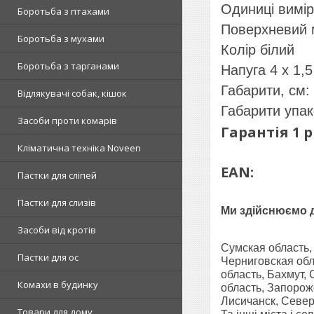
Одиниці виміру
Боротьба з птахами
Поверхневий м
Боротьба з мухами
Колір білий
Боротьба з тарганами
Напуга 4 х 1,
Габарити, см:
Відлякувачі собак, кішок
Габарити упак
Засоби проти комарів
Гарантія 1 р
Кліматична техніка Noveen
EAN:
Пастки для сліпей
Пастки для слизів
Ми здійснюємо до
Засоби від кротів
Сумская область,
Пастки для ос
Черниговская обл
область, Бахмут,
Комахи в будинку
область, Запорож
Лисичанск, Север
Товари для дому