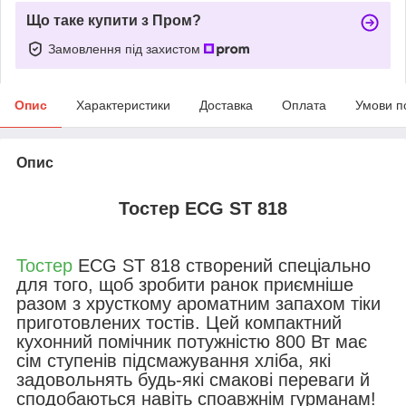
Що таке купити з Пром?
Замовлення під захистом
Опис
Характеристики
Доставка
Оплата
Умови п
Опис
Тостер
ECG ST 818
Тостер
ECG ST 818 створений спеціально
для того, щоб зробити ранок приємніше
разом з хрусткому ароматним запахом тіки
приготовлених тостів. Цей компактний
кухонний помічник потужністю 800 Вт має
сім ступенів підсмажування хліба, які
задовольнять будь-які смакові переваги й
сподобаються навіть споавжнім гурманам!