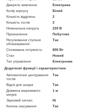
Джерело живлення
Електрика
Колір корпусу
Білий
Кількість відділень
2
Кількість тостів
2
Номінальна напруга
220 В
Призначення
Побутове
Регулювання ступеня
Так
обсмажування
Споживана потужність
800 Вт
Стан
Новий
Тип управління
Електронне
Додаткові функції і характеристики
Автоматичне центрування
Так
тостів
Відсік для шнура
Так
Довжина мережевого
1 м
шнура
Звуковий сигнал
Ні
Кнопка скасування
Так