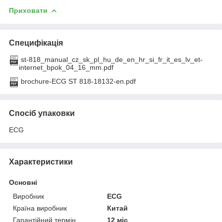
Приховати
Специфікація
st-818_manual_cz_sk_pl_hu_de_en_hr_si_fr_it_es_lv_et-
internet_bpok_04_16_mm.pdf
brochure-ECG ST 818-18132-en.pdf
Спосіб упаковки
ECG
Характеристики
Основні
Виробник
ECG
Країна виробник
Китай
Гарантійний термін
12 міс