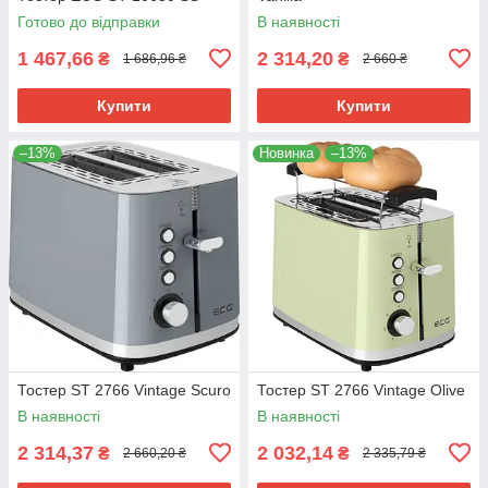
Готово до відправки
В наявності
1 467,66
2 314,20
₴
₴
1 686,96 ₴
2 660 ₴
Купити
Купити
–13%
Новинка
–13%
Тостер ST 2766 Vintage Scuro
Тостер ST 2766 Vintage Olive
В наявності
В наявності
2 314,37
2 032,14
₴
₴
2 660,20 ₴
2 335,79 ₴