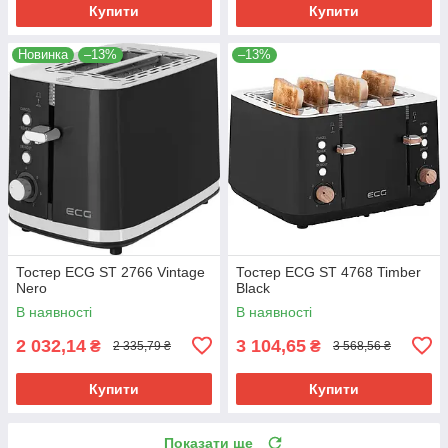
Купити
Купити
Новинка
–13%
–13%
Тостер ECG ST 2766 Vintage
Тостер ECG ST 4768 Timber
Nero
Black
В наявності
В наявності
2 032,14
3 104,65
₴
₴
2 335,79 ₴
3 568,56 ₴
Купити
Купити
Показати ще