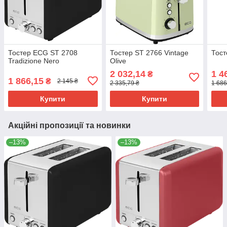
Тостер ECG ST 2708
Тостер ST 2766 Vintage
Тост
Tradizione Nero
Olive
2 032,14
1 4
₴
1 866,15
₴
2 145 ₴
2 335,79 ₴
1 686
Купити
Купити
Акційні пропозиції та новинки
–13%
–13%