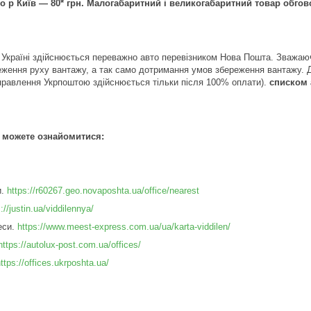
по р Київ ― 80* грн. Малогабаритний і великогабаритний товар обг
 Україні здійснюється переважно авто перевізником Нова Пошта. Зважаю
стеження руху вантажу, а так само дотримання умов збереження вантажу. 
дправлення Укрпоштою здійснюється тільки після 100% оплати).
списком 
и можете ознайомитися:
и.
https://r60267.geo.novaposhta.ua/office/nearest
://justin.ua/viddilennya/
еси.
https://www.meest-express.com.ua/ua/karta-viddilen/
https://autolux-post.com.ua/offices/
ttps://offices.ukrposhta.ua/