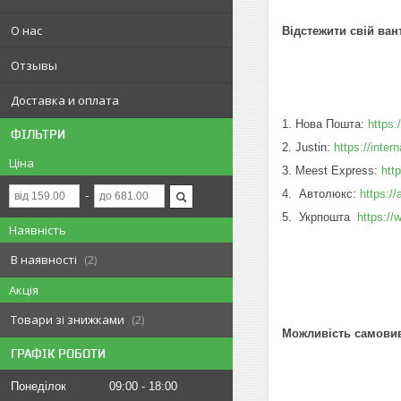
О нас
Відстежити свій ван
Отзывы
Доставка и оплата
1. Нова Пошта:
https:
ФІЛЬТРИ
2. Justin:
https://inter
Ціна
3. Meest Express:
htt
4. Автолюкс:
https:/
5. Укрпошта
https:/
Наявність
В наявності
2
Акція
Товари зі знижками
2
Можливість самовиво
ГРАФІК РОБОТИ
Понеділок
09:00
18:00