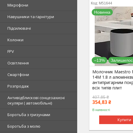
М51644
Мікрофони
Новинка
Навушники та гарнітури
Підсилювачі
Колонки
FPV
–13%
Залишилось
Освітлення
Молочник Maestro 
Смартфони
14M 1.8 л алюмінієв
антипригарним пок
Розпродаж
всіх типів плит
407,85 ₴
Антивідблискові сонцезахисні
354,83 ₴
окуляри ( автомобільні)
В наявності
Боротьба з гризунами
Купити
Боротьба з молю