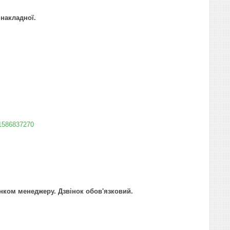
 накладної.
.1586837270
інком менеджеру. Дзвінок обов'язковий.