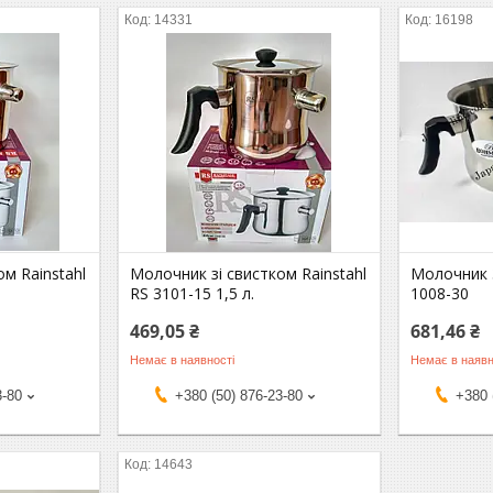
14331
16198
м Rainstahl
Молочник зі свистком Rainstahl
Молочник 
RS 3101-15 1,5 л.
1008-30
469,05 ₴
681,46 ₴
Немає в наявності
Немає в наявн
3-80
+380 (50) 876-23-80
+380 
14643