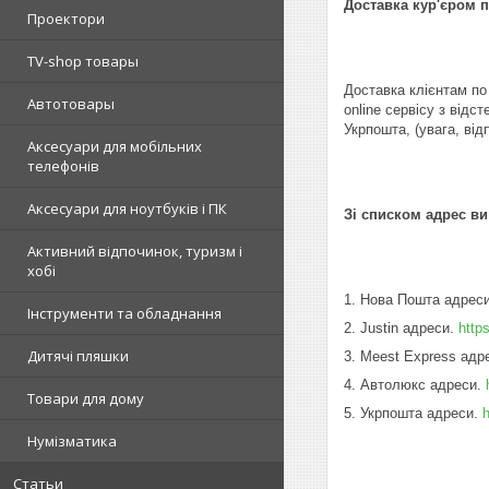
Доставка кур'єром 
Проектори
TV-shop товары
Доставка клієнтам по
Автотовары
online сервісу з від
Укрпошта, (увага, ві
Аксесуари для мобільних
телефонів
Аксесуари для ноутбуків і ПК
Зі списком адрес в
Активний відпочинок, туризм і
хобі
1. Нова Пошта адрес
Інструменти та обладнання
2. Justin адреси.
https
Дитячі пляшки
3. Meest Express адр
4. Автолюкс адреси.
Товари для дому
5. Укрпошта адреси.
h
Нумізматика
Статьи