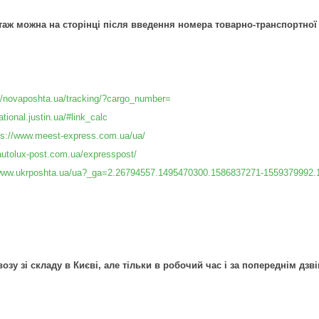
таж можна на сторінці після введення номера товарно-транспортної
//novaposhta.ua/tracking/?cargo_number=
national.justin.ua/#link_calc
ps://www.meest-express.com.ua/ua/
/autolux-post.com.ua/expresspost/
/www.ukrposhta.ua/ua?_ga=2.26794557.1495470300.1586837271-1559379992
зу зі складу в Києві, але тільки в робочий час і за попереднім дзв