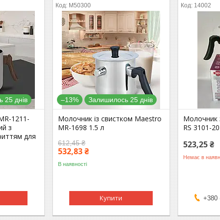
М50300
14002
 25 днів
–13%
Залишилось 25 днів
MR-1211-
Молочник із свистком Maestro
Молочник з
ий з
MR-1698 1.5 л
RS 3101-20 
риттям для
612,45 ₴
523,25 ₴
532,83 ₴
Немає в наявн
В наявності
Купити
+380 