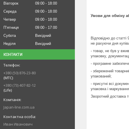
Вівторок
09:00
18:00
Середа
09:00
18:00
Умови для обміну а
Четвер
09:00
18:00
Пʼятниця
09:00
17:00
Субота
Вихідний
Відповідно до статті
не рахуючи дня купів
Неділя
Вихідний
- товар, не був у вжи
КОНТАКТИ
упаковку, документац
- програмне забезпеч
- збережений товарни
+380 (50) 876-23-80
упакований;
(МТС)
- присутні всі докуме
+380 (73) 407-82-12
упаковка і маркуванн
(Life)
Зворотний доставка т
Japan-line.com.ua
Иван Иванович