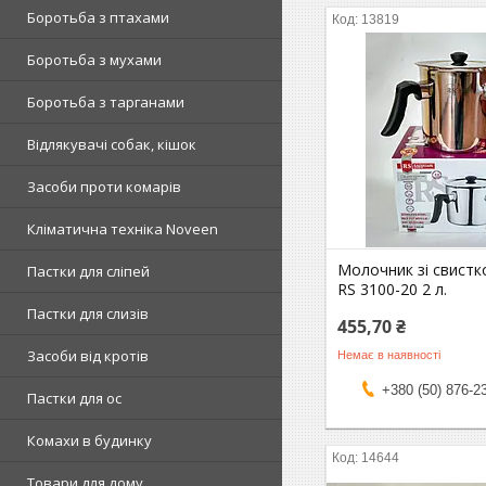
Боротьба з птахами
13819
Боротьба з мухами
Боротьба з тарганами
Відлякувачі собак, кішок
Засоби проти комарів
Кліматична техніка Noveen
Молочник зі свистко
Пастки для сліпей
RS 3100-20 2 л.
Пастки для слизів
455,70 ₴
Засоби від кротів
Немає в наявності
+380 (50) 876-2
Пастки для ос
Комахи в будинку
14644
Товари для дому