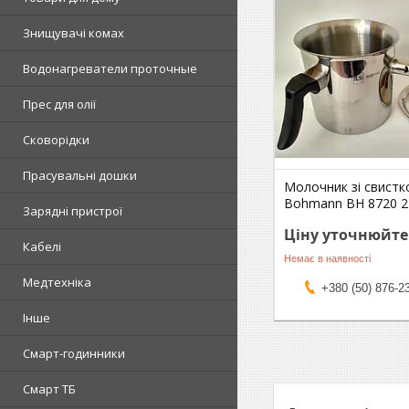
Знищувачі комах
Водонагреватели проточные
Прес для олії
Сковорідки
Прасувальні дошки
Молочник зі свистк
Bohmann BH 8720 2 
Зарядні пристрої
Ціну уточнюйте
Кабелі
Немає в наявності
Медтехніка
+380 (50) 876-2
Інше
Смарт-годинники
Смарт ТБ