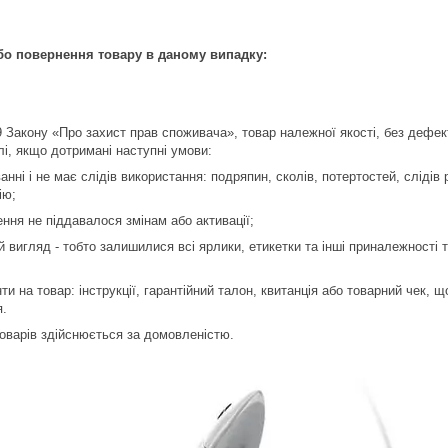
бо повернення товару в даному випадку:
 9 Закону «Про захист прав споживача», товар належної якості, без дефек
лі, якщо дотримані наступні умови:
ванні і не має слідів використання: подряпин, сколів, потертостей, слідів
ію;
ення не піддавалося змінам або активації;
й вигляд - тобто залишилися всі ярлики, етикетки та інші приналежності 
нти на товар: інструкції, гарантійний талон, квитанція або товарний чек,
я.
оварів здійснюється за домовленістю.