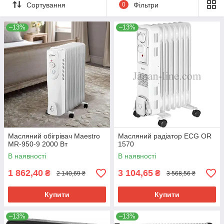
Сортування
0
Фільтри
–13%
–13%
Масляний обігрівач Maestro
Масляний радіатор ECG OR
MR-950-9 2000 Вт
1570
В наявності
В наявності
1 862,40
3 104,65
₴
₴
2 140,69 ₴
3 568,56 ₴
Купити
Купити
–13%
–13%