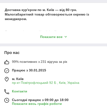
Доставка кур'єром по м. Київ ― від 80 грн.
Малогабаритний товар обговорюється окремо із
менеджером.
Доставка клієнтам по Україні здійснюється переважно
автоперевізником Нова Пошта. Зважаючи на оптимальні
Показати все
тарифи з вантажоперевезення, наявність online сервісу з
відстеження руху вантажу, а також дотримання умов безпеки
вантажу. Доставка також здійснюється: Jastin, Meest Express,
Про нас
Автолюксом, Укрпоштою, (увага, відправки Укрпоштою
здійснюються тільки після 100% оплати).
99% позитивних з 231 відгука за рік
Працює з 30.01.2015
Зі списком адрес ви можете ознайомитися:
м. Київ
пр-кт Повітрофлоцький 92 Б , Київ, Україна
1. Нова адреса.
https://r60267.geo.novaposhta.ua/office/nearest
Контакти
2. Justin адреси. https://justin.ua/viddilennya/
Сьогодні працює з 09:00 до 18:00
3. Meest Express адреси. https://www.meest-
Показати весь графік роботи
express.com.ua/ua/karta-viddilen/