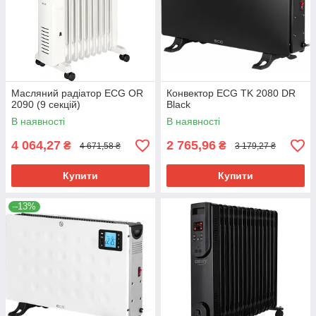
Масляний радіатор ECG OR
Конвектор ECG TK 2080 DR
2090 (9 секцій)
Black
В наявності
В наявності
4 064,27
2 765,96
₴
₴
4 671,58 ₴
3 179,27 ₴
Купити
Купити
–13%