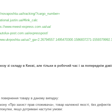
//novaposhta.ua/tracking/?cargo_number=
national.justin.ua/#link_calc
ps://www.meest-express.com.ua/ua/
/autolux-post.com.ua/expresspost/
/www.ukrposhta.ua/ua?_ga=2.26794557.1495470300.1586837271-1559379992
зу зі складу в Києві, але тільки в робочий час і за попереднім дзв
 повернення товару в даному випадку:
Закону «Про захист прав споживача», товар належної якості, без дефекті
 покупки, якщо дотримані наступні умови: