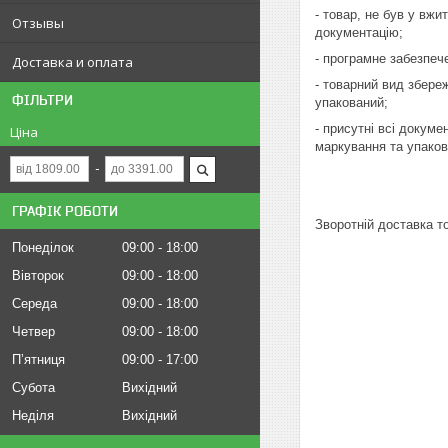
- товар, не був у вжи
Отзывы
документацію;
- програмне забезпеч
Доставка и оплата
- товарний вид збере
ФІЛЬТРИ
упакований;
- присутні всі докуме
Ціна
маркування та упаков
ГРАФІК РОБОТИ
Зворотній доставка т
Понеділок
09:00
18:00
Вівторок
09:00
18:00
Середа
09:00
18:00
Четвер
09:00
18:00
Пʼятниця
09:00
17:00
Субота
Вихідний
Неділя
Вихідний