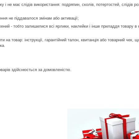
тку і не має слідів використання: подряпин, сколів, потертостей, слідів р
ення не піддавалося змінам або активації;
жений - тобто залишилися всі ярлики, наклейки і інше приладдя товару в
нти на товар: інструкції, гарантійний талон, квитанція або товарний чек,
ка.
оварів здійснюється за домовленістю.