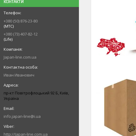
КОНТАКТИ
+380 (50) 876-23-80
(МТС)
+380 (73) 407-82-12
(Life)
Japan-line.com.ua
Иван Иванович
пр-кт Повітрофлоцький 92 Б, Київ,
Україна
info.japan-line@i.ua
http://Japan-line.com.ua