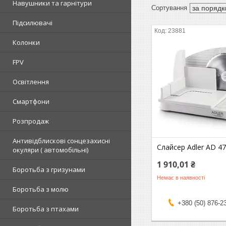
Навушники та гарнітури
Підсилювачі
23881
Колонки
FPV
Освітлення
Смартфони
Розпродаж
Антивідблискові сонцезахисні
Слайсер Adler AD 4
окуляри ( автомобільні)
1 910,01 ₴
Боротьба з гризунами
Немає в наявності
Боротьба з молю
+380 (50) 876-2
Боротьба з птахами