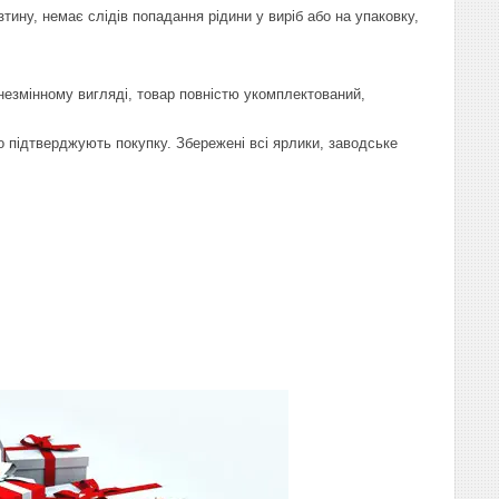
озтину, немає слідів попадання рідини у виріб або на упаковку,
 незмінному вигляді, товар повністю укомплектований,
 що підтверджують покупку. Збережені всі ярлики, заводське