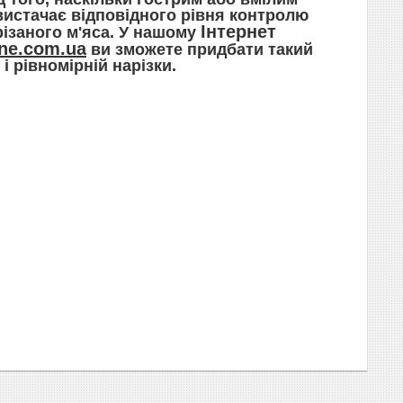
вистачає відповідного рівня контролю
Інтернет
різаного м'яса. У нашому
ine.com.ua
ви зможете придбати такий
і рівномірній нарізки.