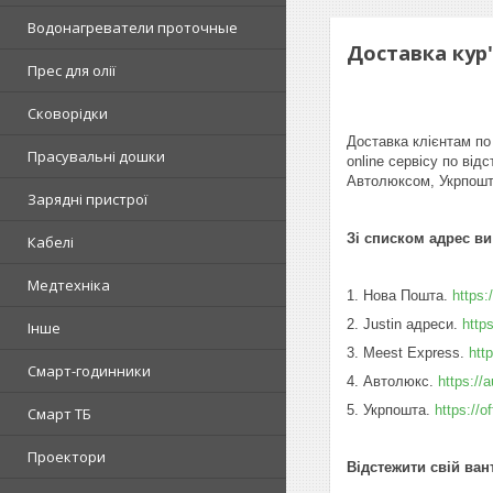
Водонагреватели проточные
Доставка кур
Прес для олії
Сковорідки
Доставка клієнтам по
Прасувальні дошки
online сервісу по ві
Автолюксом, Укрпошта
Зарядні пристрої
Зі списком адрес в
Кабелі
Медтехніка
1. Нова Пошта.
https:
2. Justin адреси.
https
Інше
3. Meest Express.
htt
Смарт-годинники
4. Автолюкс.
https://
5. Укрпошта.
https://o
Смарт ТБ
Проектори
Відстежити свій ван