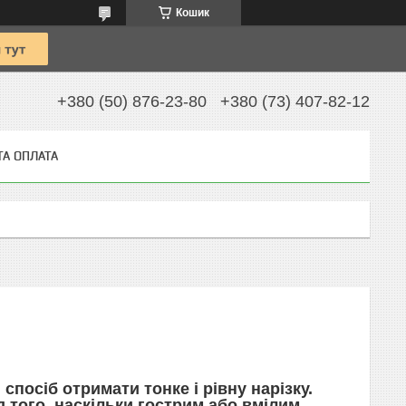
Кошик
+380 (50) 876-23-80
+380 (73) 407-82-12
ТА ОПЛАТА
 спосіб отримати тонке і рівну нарізку.
д того, наскільки гострим або вмілим