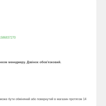
.1586837270
інком менеджеру. Дзвінок обов'язковий.
в може бути обміняний або повернутий в магазин протягом 14