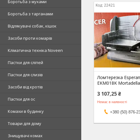
Боротьба з мухами
22421
Боротьба з тарганами
Відлякувачі собак, кішок
Засоби проти комарів
Кліматична техніка Noveen
Пастки для сліпей
Пастки для слизів
Ломтерезка Espera
EKM018K Mortadell
Засоби від кротів
3 107,25 ₴
Пастки для ос
Немає в наявності
Комахи в будинку
+380 (50) 876-2
Товари для дому
Знищувачі комах