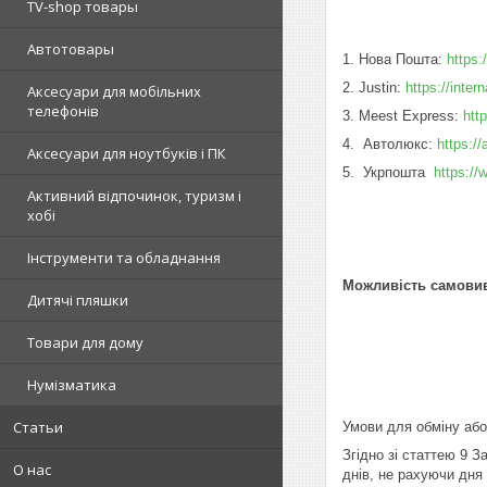
TV-shop товары
Автотовары
1. Нова Пошта:
https:
2. Justin:
https://inter
Аксесуари для мобільних
телефонів
3. Meest Express:
htt
4. Автолюкс:
https:/
Аксесуари для ноутбуків і ПК
5. Укрпошта
https:/
Активний відпочинок, туризм і
хобі
Інструменти та обладнання
Можливість самовиво
Дитячі пляшки
Товари для дому
Нумізматика
Статьи
Умови для обміну або
Згідно зі статтею 9 
О нас
днів, не рахуючи дня