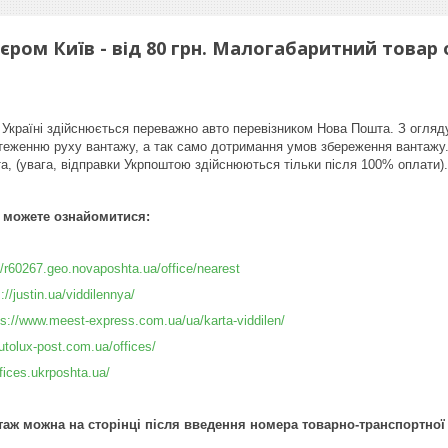
'єром Київ - від 80 грн. Малогабаритний това
 Україні здійснюється переважно авто перевізником Нова Пошта. З огляд
дстеженню руху вантажу, а так само дотримання умов збереження вантажу.
, (увага, відправки Укрпоштою здійснюються тільки після 100% оплати).
и можете ознайомитися:
//r60267.geo.novaposhta.ua/office/nearest
://justin.ua/viddilennya/
ps://www.meest-express.com.ua/ua/karta-viddilen/
autolux-post.com.ua/offices/
ffices.ukrposhta.ua/
таж можна на сторінці після введення номера товарно-транспортної