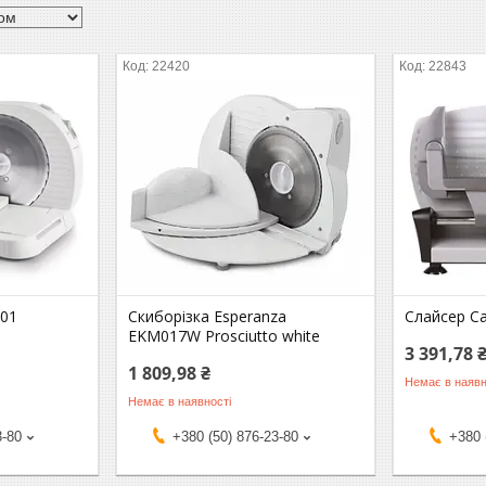
22420
22843
701
Скиборізка Esperanza
Слайсер C
EKM017W Prosciutto white
3 391,78 
1 809,98 ₴
Немає в наявн
Немає в наявності
3-80
+380 (50) 876-23-80
+380 