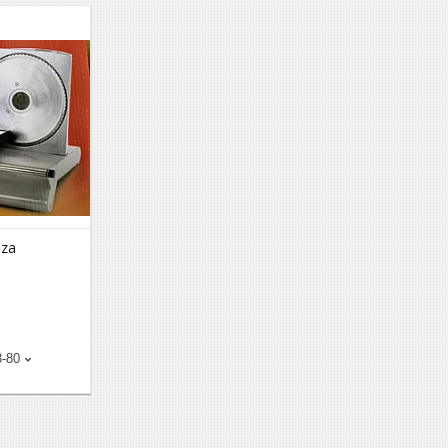
nza
a
3-80